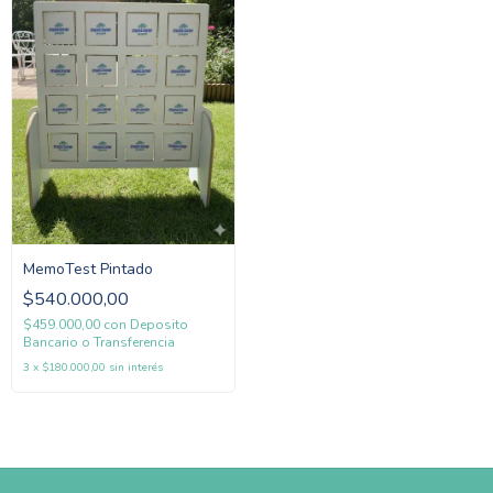
MemoTest Pintado
$540.000,00
$459.000,00
con
Deposito
Bancario o Transferencia
3
x
$180.000,00
sin interés