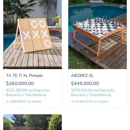
TA TE TI XL Pintado
AJEDREZ XL
$260.000,00
$445.000,00
$221.000,00
con
Deposito
$378.250,00
con
Deposito
Bancario o Transferencia
Bancario o Transferencia
3
x
$86.666,67
sin interés
3
x
$148.333,33
sin interés