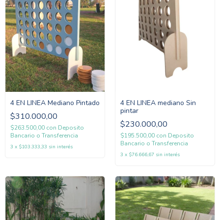
4 EN LINEA Mediano Pintado
4 EN LINEA mediano Sin
pintar
$310.000,00
$230.000,00
$263.500,00
con
Deposito
Bancario o Transferencia
$195.500,00
con
Deposito
Bancario o Transferencia
3
x
$103.333,33
sin interés
3
x
$76.666,67
sin interés